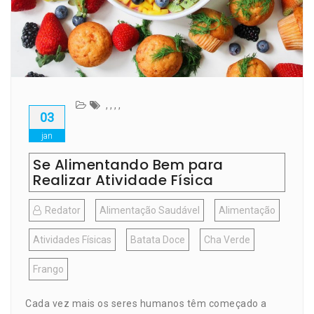
,
,
,
,
03
jan
Se Alimentando Bem para
Realizar Atividade Física
Redator
Alimentação Saudável
Alimentação
Atividades Físicas
Batata Doce
Cha Verde
Frango
Cada vez mais os seres humanos têm começado a