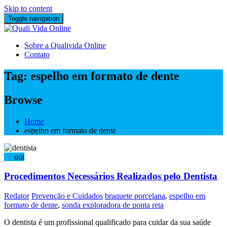
Skip to content
Toggle navigation
Sobre a Qualivida Online
Contato
Tag:
espelho em formato de dente
Browse
Home
espelho em formato de dente
21
out
Procedimentos Necessários Realizados pelo Dentista
Redator
Prevenção e Cuidados
braquete porcelana
,
espelho em
formato de dente
,
sonda exploradora de ponta reta
O dentista é um profissional qualificado para cuidar da sua saúde