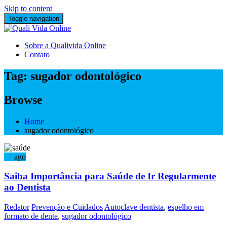
Skip to content
Toggle navigation
Sobre a Qualivida Online
Contato
Tag:
sugador odontológico
Browse
Home
sugador odontológico
21
ago
Saiba Importância para Saúde de Ir Regularmente
ao Dentista
Redator
Prevenção e Cuidados
Autoclave dentista
,
espelho em
formato de dente
,
sugador odontológico