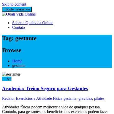
Skip to content
Toggle navigation
Sobre a Qualivida Online
Contato
Tag:
gestante
Browse
Home
gestante
04
set
Academia: Treino Seguro para Gestantes
Redator
Exercícios e Atividade Física
gestante
,
gravidez
,
pilates
Atividades físicas podem melhorar a vida de qualquer pessoa.
Contudo, para gestantes, os benefícios dos exercícios podem fazer