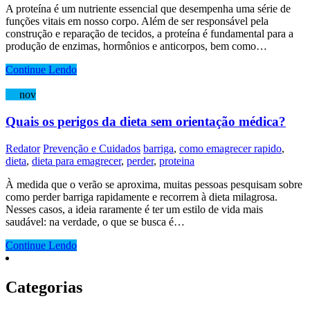
A proteína é um nutriente essencial que desempenha uma série de
funções vitais em nosso corpo. Além de ser responsável pela
construção e reparação de tecidos, a proteína é fundamental para a
produção de enzimas, hormônios e anticorpos, bem como…
Continue Lendo
05
nov
Quais os perigos da dieta sem orientação médica?
Redator
Prevenção e Cuidados
barriga
,
como emagrecer rapido
,
dieta
,
dieta para emagrecer
,
perder
,
proteina
À medida que o verão se aproxima, muitas pessoas pesquisam sobre
como perder barriga rapidamente e recorrem à dieta milagrosa.
Nesses casos, a ideia raramente é ter um estilo de vida mais
saudável: na verdade, o que se busca é…
Continue Lendo
Categorias