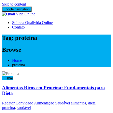
Skip to content
Toggle navigation
Sobre a Qualivida Online
Contato
Tag:
proteina
Browse
Home
proteina
28
mar
Alimentos Ricos em Proteína: Fundamentais para
Dieta
Redator Convidado
Alimentação Saudável
alimentos
,
dieta
,
proteina
,
saudável