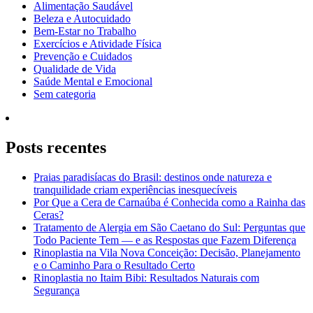
Alimentação Saudável
Beleza e Autocuidado
Bem-Estar no Trabalho
Exercícios e Atividade Física
Prevenção e Cuidados
Qualidade de Vida
Saúde Mental e Emocional
Sem categoria
Posts recentes
Praias paradisíacas do Brasil: destinos onde natureza e
tranquilidade criam experiências inesquecíveis
Por Que a Cera de Carnaúba é Conhecida como a Rainha das
Ceras?
Tratamento de Alergia em São Caetano do Sul: Perguntas que
Todo Paciente Tem — e as Respostas que Fazem Diferença
Rinoplastia na Vila Nova Conceição: Decisão, Planejamento
e o Caminho Para o Resultado Certo
Rinoplastia no Itaim Bibi: Resultados Naturais com
Segurança