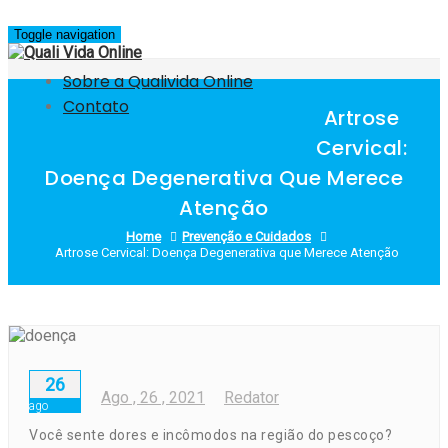
Skip
to
Toggle navigation
content
Sobre a Qualivida Online
Contato
Artrose
Cervical:
Doença Degenerativa Que Merece
Atenção
Home
Prevenção e Cuidados
Artrose Cervical: Doença Degenerativa que Merece Atenção
26
Ago
, 26 ,
2021
Redator
ago
Você sente dores e incômodos na região do pescoço?