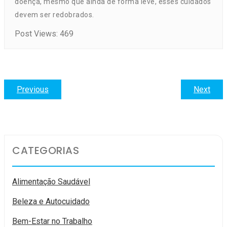
doença, mesmo que ainda de forma leve, esses cuidados
devem ser redobrados.
Post Views:
469
Navegação
Previous
Next
Previous
Next
post:
post
de
Post
CATEGORIAS
Alimentação Saudável
Beleza e Autocuidado
Bem-Estar no Trabalho