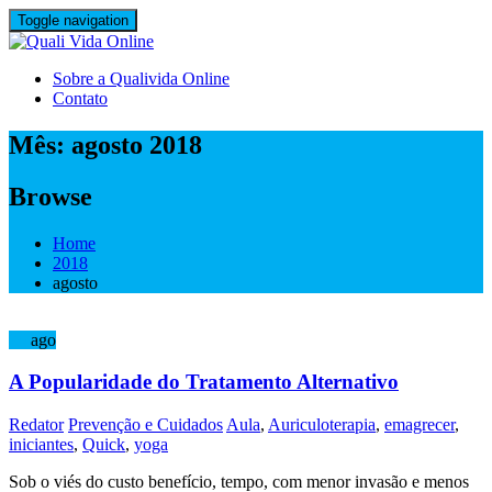
Skip
Toggle navigation
to
content
Sobre a Qualivida Online
Contato
Mês:
agosto 2018
Browse
Home
2018
agosto
29
ago
A Popularidade do Tratamento Alternativo
Redator
Prevenção e Cuidados
Aula
,
Auriculoterapia
,
emagrecer
,
iniciantes
,
Quick
,
yoga
Sob o viés do custo benefício, tempo, com menor invasão e menos