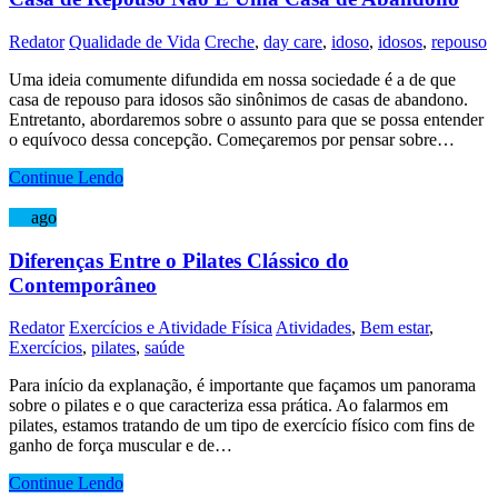
Redator
Qualidade de Vida
Creche
,
day care
,
idoso
,
idosos
,
repouso
Uma ideia comumente difundida em nossa sociedade é a de que
casa de repouso para idosos são sinônimos de casas de abandono.
Entretanto, abordaremos sobre o assunto para que se possa entender
o equívoco dessa concepção. Começaremos por pensar sobre…
Continue Lendo
21
ago
Diferenças Entre o Pilates Clássico do
Contemporâneo
Redator
Exercícios e Atividade Física
Atividades
,
Bem estar
,
Exercícios
,
pilates
,
saúde
Para início da explanação, é importante que façamos um panorama
sobre o pilates e o que caracteriza essa prática. Ao falarmos em
pilates, estamos tratando de um tipo de exercício físico com fins de
ganho de força muscular e de…
Continue Lendo