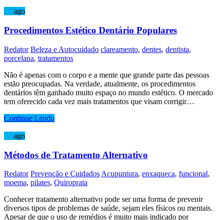
17
ago
Procedimentos Estético Dentário Populares
Redator
Beleza e Autocuidado
clareamento
,
dentes
,
dentista
,
porcelana
,
tratamentos
Não é apenas com o corpo e a mente que grande parte das pessoas
estão preocupadas. Na verdade, atualmente, os procedimentos
dentários têm ganhado muito espaço no mundo estético. O mercado
tem oferecido cada vez mais tratamentos que visam corrigir…
Continue Lendo
15
ago
Métodos de Tratamento Alternativo
Redator
Prevenção e Cuidados
Acupuntura
,
enxaqueca
,
funcional
,
moema
,
pilates
,
Quiroprata
Conhecer tratamento alternativo pode ser uma forma de prevenir
diversos tipos de problemas de saúde, sejam eles físicos ou mentais.
Apesar de que o uso de remédios é muito mais indicado por