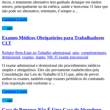
riscos, o tratamento alternativo tem ganhado destaque em muitos
setores, principalmente no da estética, saúde e bem-estar. O fator que
não pode ser alternativo, entretanto, é sempre a…
Continue Lendo
27
ago
Exames Médicos Obrigatórios para Trabalhadores
CLT
Redator
Bem-Estar no Trabalho
admissional
,
apto
,
complementares
,
demissional
,
exames
,
inapto
,
NR 35 exame psicossocial
O exame admissional e demissional são procedimentos médicos
simples e obrigatórios. Eles são previamente estabelecidos pela
Consolidação das Leis do Trabalho (CLT) que, além de prever
ambos os exames, também exige exames periódicos do contratado.
Esta requisição está conforme o…
Continue Lendo
23
ago
Casa de Repouso Não É Uma Casa de Abandono