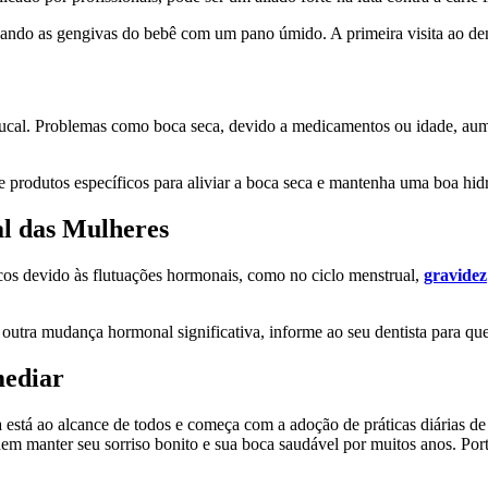
mpando as gengivas do bebê com um pano úmido. A primeira visita ao den
 bucal. Problemas como boca seca, devido a medicamentos ou idade, aum
ere produtos específicos para aliviar a boca seca e mantenha uma boa hid
al das Mulheres
icos devido às flutuações hormonais, como no ciclo menstrual,
gravidez
outra mudança hormonal significativa, informe ao seu dentista para que
mediar
está ao alcance de todos e começa com a adoção de práticas diárias de h
dem manter seu sorriso bonito e sua boca saudável por muitos anos. Po