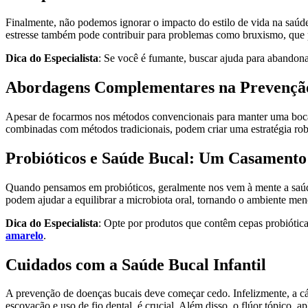
Finalmente, não podemos ignorar o impacto do estilo de vida na saúde
estresse também pode contribuir para problemas como bruxismo, que po
Dica do Especialista
: Se você é fumante, buscar ajuda para abandona
Abordagens Complementares na Prevenção
Apesar de focarmos nos métodos convencionais para manter uma boca
combinadas com métodos tradicionais, podem criar uma estratégia rob
Probióticos e Saúde Bucal: Um Casamento 
Quando pensamos em probióticos, geralmente nos vem à mente a saúde g
podem ajudar a equilibrar a microbiota oral, tornando o ambiente me
Dica do Especialista
: Opte por produtos que contêm cepas probióticas
amarelo
.
Cuidados com a Saúde Bucal Infantil
A prevenção de doenças bucais deve começar cedo. Infelizmente, a cá
escovação e uso de fio dental, é crucial. Além disso, o flúor tópico, apl