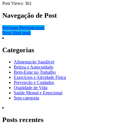
Post Views:
361
Navegação de Post
Previous
Previous post:
Next
Next post:
Categorias
Alimentação Saudável
Beleza e Autocuidado
Bem-Estar no Trabalho
Exercícios e Atividade Física
Prevenção e Cuidados
Qualidade de Vida
Saúde Mental e Emocional
Sem categoria
Posts recentes