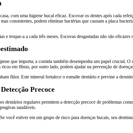
a
sa, com uma higiene bucal eficaz. Escovar os dentes após cada refeição
 mas consistentes, podem eliminar bactérias que causam a placa bacteri
s e troque-a a cada três meses. Escovas desgastadas não são eficazes 
bestimado
igiene que importa; a comida também desempenha um papel crucial. O c
tos ricos em fibras, por outro lado, podem ajudar na prevenção de doença
am flúor. Este mineral fortalece o esmalte dentário e previne a desmin
e Detecção Precoce
es dentários regulares permitem a detecção precoce de problemas como c
gengivas saudáveis.
 Se você estiver em um grupo de risco para doenças bucais, seu dentist