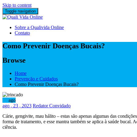
Skip to content
Toggle navigation
Sobre a Qualivida Online
Contato
Como Prevenir Doenças Bucais?
Browse
Home
Prevenção e Cuidados
Como Prevenir Doenças Bucais?
23
ago
ago
, 23 ,
2023
Redator Convidado
Cárie, gengivite, mau hálito – estas são apenas algumas das condiçõ
forma de tratamento, e esse mantra também se aplica à saúde bucal. A
ciência.