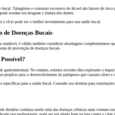
 bucal. Tabagismo e consumo excessivo de álcool são fatores de risco p
de resultar em desgaste e fratura dos dentes.
r o vício pode ser o melhor investimento para sua saúde bucal.
 de Doenças Bucais
 saudável, é válido também considerar abordagens complementares que
usta de prevenção de doenças bucais.
Possível?
astrointestinal. No entanto, estudos recentes têm explorado o impacto 
nos propício para o desenvolvimento de patógenos que causam cáries e 
 específicas para a saúde bucal. Consulte seu dentista para orientações
rie dentária continua sendo uma das doenças crônicas mais comuns em c
icado por profissionais, pode ser um aliado forte na luta contra a cárie i