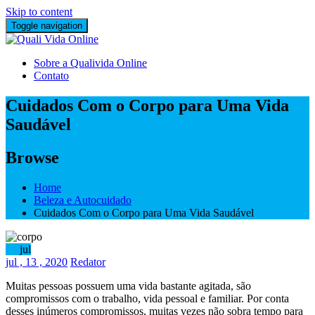
Skip to content
Toggle navigation
Sobre a Qualivida Online
Contato
Cuidados Com o Corpo para Uma Vida
Saudável
Browse
Home
Beleza e Autocuidado
Cuidados Com o Corpo para Uma Vida Saudável
13
jul
jul
, 13 ,
2020
Redator
Muitas pessoas possuem uma vida bastante agitada, são
compromissos com o trabalho, vida pessoal e familiar. Por conta
desses inúmeros compromissos, muitas vezes não sobra tempo para