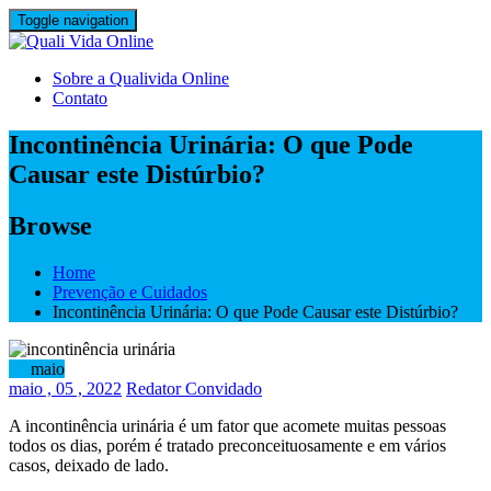
Skip
Toggle navigation
to
content
Sobre a Qualivida Online
Contato
Incontinência Urinária: O que Pode
Causar este Distúrbio?
Browse
Home
Prevenção e Cuidados
Incontinência Urinária: O que Pode Causar este Distúrbio?
05
maio
maio
, 05 ,
2022
Redator Convidado
A
incontinência urinária
é um fator que acomete muitas pessoas
todos os dias, porém é tratado preconceituosamente e em vários
casos, deixado de lado.