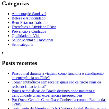
Categorias
Alimentação Saudável
Beleza e Autocuidado
Bem-Estar no Trabalho
Exercícios e Atividade Física
Prevenção e Cuidados
Qualidade de Vida
Saúde Mental e Emocional
Sem categoria
Posts recentes
Passou mal durante a viagem: como funciona o atendimento
de emergência no Chile?
Tomar antibióticos sem receita: quais são os riscos reais da
resistência bacteriana?
Praias paradisíacas do Brasil: destinos onde natureza e
tranquilidade criam experiências inesquecíveis
Por Que a Cera de Carnaúba é Conhecida como a Rainha das
Ceras?
Tratamento de Alergia em São Caetano do Sul: Perguntas que