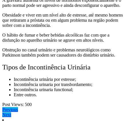
A gravidez aumenta os níveis de hormônios exponencialmente e o
parto normal pode ser agressivo e ainda desconfigurar o aparelho.
Obesidade
e viver em um nível alto de
estresse,
até mesmo homens
que retiraram a próstata ou em algum problema na região podem
sofrer com a incontinência.
O hábito de
fumar
e beber
bebidas alcoólicas
faz com que a
disfunção no aparelho urinário se agrave em altos níveis.
Obstrução
no canal urinário e
problemas neurológicos
como
Parkinson também podem ser causadores do distúrbio urinário.
Tipos de Incontinência Urinária
Incontinência urinária por estresse;
Incontinência urinaria por transbordamento;
Incontinência urinaria functional;
Entre outros.
Post Views:
500
Navegação
Previous
Previous
Next
post:
Next
de
post:
Post