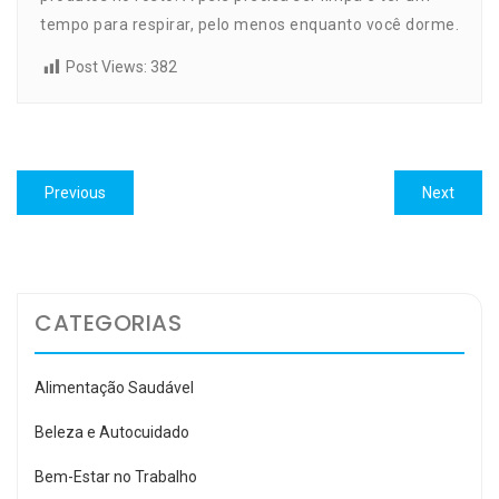
tempo para respirar, pelo menos enquanto você dorme.
Post Views:
382
Navegação
Previous
Next
Previous
Next
de
post:
post:
Post
CATEGORIAS
Alimentação Saudável
Beleza e Autocuidado
Bem-Estar no Trabalho